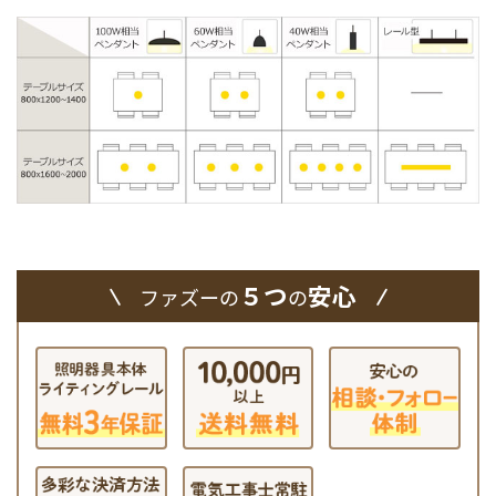
５つ
安心
ファズーの
の