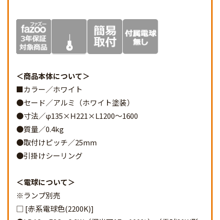
商品本体について
■カラー／ホワイト
●セード／アルミ（ホワイト塗装）
●寸法／φ135×H221×L1200～1600
●質量／0.4kg
●取付けピッチ／25mm
●引掛けシーリング
電球について
※ランプ別売
□ [赤系電球色(2200K)]