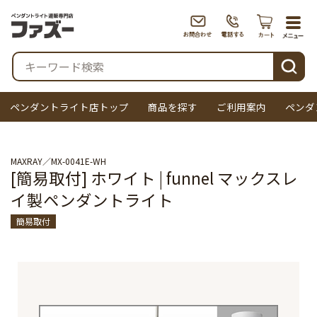
togg
navi
検索
ペンダントライト店トップ
商品を探す
ご利用案内
ペンダ
MAXRAY
MX-0041E-WH
[簡易取付] ホワイト | funnel マックスレ
イ製ペンダントライト
簡易取付