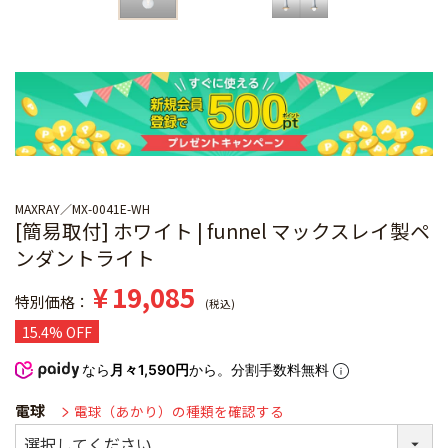
MAXRAY
MX-0041E-WH
[簡易取付] ホワイト | funnel マックスレイ製ペ
ンダントライト
¥
19,085
特別価格
税込
15.4% OFF
なら
月々1,590円
から。分割手数料無料
電球
電球（あかり）の種類を確認する