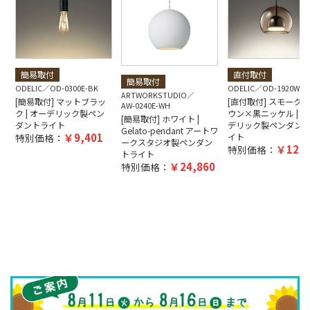
簡易取付
直付取付
簡易取付
ODELIC
OD-0300E-BK
ODELIC
OD-1920W-B
ARTWORKSTUDIO
[簡易取付] マットブラッ
[直付取付] スモーク
AW-0240E-WH
ク | オーデリック製ペン
ウン×黒ニッケル | オ
[簡易取付] ホワイト |
ダントライト
デリック製ペンダン
Gelato-pendant アートワ
9,401
特別価格：
イト
ークスタジオ製ペンダン
12,5
特別価格：
トライト
24,860
特別価格：