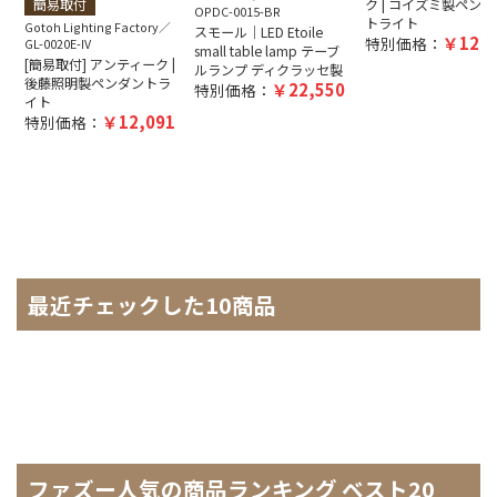
簡易取付
ク | コイズミ製ペンダ
OPDC-0015-BR
トライト
Gotoh Lighting Factory
スモール｜LED Etoile
12,5
特別価格：
GL-0020E-IV
small table lamp テーブ
[簡易取付] アンティーク |
ルランプ ディクラッセ製
後藤照明製ペンダントラ
22,550
特別価格：
イト
12,091
特別価格：
最近チェックした10商品
ファズー人気の商品ランキング ベスト20