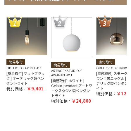
簡易取付
直付取付
簡易取付
ODELIC
OD-0300E-BK
ODELIC
OD-1920W-B
ARTWORKSTUDIO
[簡易取付] マットブラッ
[直付取付] スモーク
AW-0240E-WH
ク | オーデリック製ペン
ウン×黒ニッケル | オ
[簡易取付] ホワイト |
ダントライト
デリック製ペンダン
Gelato-pendant アートワ
9,401
特別価格：
イト
ークスタジオ製ペンダン
12,5
特別価格：
トライト
24,860
特別価格：