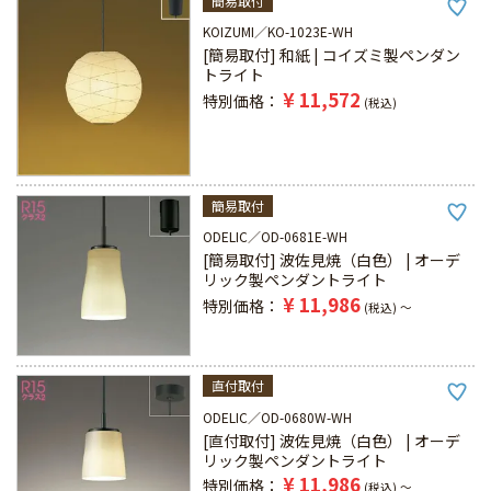
簡易取付
KOIZUMI
KO-1023E-WH
[簡易取付] 和紙 | コイズミ製ペンダン
トライト
¥
11,572
特別価格
税込
簡易取付
ODELIC
OD-0681E-WH
[簡易取付] 波佐見焼（白色） | オーデ
リック製ペンダントライト
¥
11,986
特別価格
税込
〜
直付取付
ODELIC
OD-0680W-WH
[直付取付] 波佐見焼（白色） | オーデ
リック製ペンダントライト
¥
11,986
特別価格
税込
〜