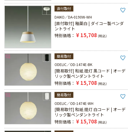
直付取付
DAIKO
DA-0190W-WH
[直付取付] 釉薬白 | ダイコー製ペンダ
ントライト
¥
15,708
特別価格
税込
簡易取付
ODELIC
OD-1474E-BK
[簡易取付] 和紙 提灯 黒コード | オーデ
リック製ペンダントライト
¥
15,708
特別価格
税込
簡易取付
ODELIC
OD-1474E-WH
[簡易取付] 和紙 提灯 白コード | オーデ
リック製ペンダントライト
¥
15,708
特別価格
税込