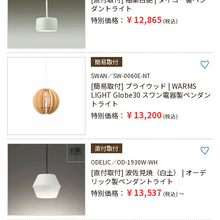
ダントライト
¥
12,865
特別価格
税込
簡易取付
SWAN
SW-0060E-NT
[簡易取付] プライウッド | WARMS
LIGHT Globe30 スワン電器製ペンダン
トライト
¥
13,200
特別価格
税込
直付取付
ODELIC
OD-1930W-WH
[直付取付] 波佐見焼（白土） | オーデ
リック製ペンダントライト
¥
13,537
特別価格
税込
〜