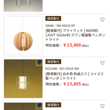
簡易取付
SWAN
SW-0061E-NT
[簡易取付] プライウッド | WARMS
LIGHT Globe40 スワン電器製ペンダン
トライト
¥
15,400
特別価格
税込
簡易取付
KOIZUMI
KO-1051E-WH
[簡易取付] 白木色 和紙入り | コイズミ
製ペンダントライト
¥
15,605
特別価格
税込
簡易取付