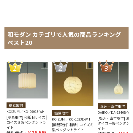
和モダン カテゴリで人気の商品ランキング
ベスト20
簡易取付
埋込・直付取付
KOIZUMI
KO-0901E-WH
DAIKO
DA-1340B-WH
簡易取付
[簡易取付] 和紙 Mサイズ |
[埋込・直付取付] 瀬戸焼
KOIZUMI
KO-1023E-WH
コイズミ製ペンダントラ
ダイコー製ペンダン
[簡易取付] 和紙 | コイズミ
イト
イト
製ペンダントライト
26,565
特別価格：