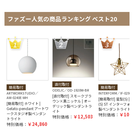
ファズー人気の商品ランキング ベスト20
直付取付
簡易取付
簡易取付
ODELIC
OD-1920W-BR
ARTWORKSTUDIO
INTERFORM
IF-0290E
[直付取付] スモークブラ
AW-0240E-WH
[簡易取付] 星型(S) | Bl
ウン×黒ニッケル | オー
[簡易取付] ホワイト |
(S) ST インターフォ
デリック製ペンダントラ
Gelato-pendant アートワ
製ペンダントライト
イト
ークスタジオ製ペンダン
10,4
特別価格：
12,503
特別価格：
トライト
24,860
特別価格：