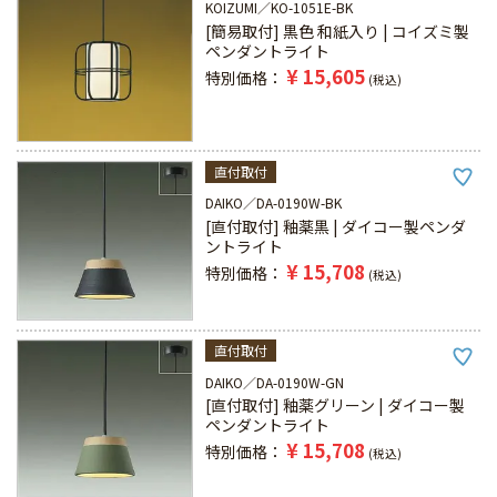
KOIZUMI
KO-1051E-BK
[簡易取付] 黒色 和紙入り | コイズミ製
ペンダントライト
¥
15,605
特別価格
税込
直付取付
DAIKO
DA-0190W-BK
[直付取付] 釉薬黒 | ダイコー製ペンダ
ントライト
¥
15,708
特別価格
税込
直付取付
DAIKO
DA-0190W-GN
[直付取付] 釉薬グリーン | ダイコー製
ペンダントライト
¥
15,708
特別価格
税込