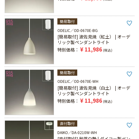
簡易取付
ODELIC
OD-0670E-BG
[簡易取付] 波佐見焼（紅土） | オーデ
リック製ペンダントライト
¥
11,986
特別価格
税込
簡易取付
ODELIC
OD-0670E-WH
[簡易取付] 波佐見焼（白土） | オーデ
リック製ペンダントライト
¥
11,986
特別価格
税込
直付取付
DAIKO
DA-0210W-WH
[直付取付] 釉薬白艶 | ダイコー製ペン