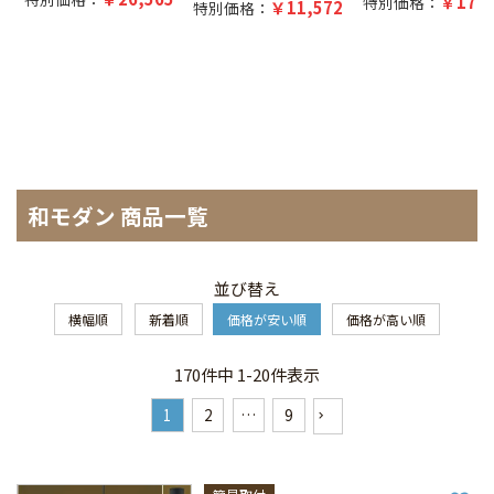
17,5
特別価格：
11,572
特別価格：
和モダン 商品一覧
並び替え
横幅順
新着順
価格が安い順
価格が高い順
170
件中
1
-
20
件表示
1
2
…
9