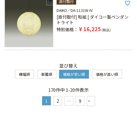
直付取付
DAIKO
DA-1131W-IV
[直付取付] 和紙 | ダイコー製ペンダン
トライト
¥
16,225
特別価格
税込
並び替え
横幅順
新着順
価格が安い順
価格が高い順
170
件中
1
-
20
件表示
1
2
…
9