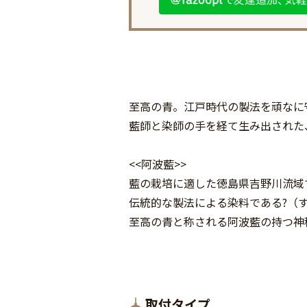
至高の青。江戸時代の製法を頑なに
藍師と染師の手を経て生み出された
<<阿波藍>>
藍の栽培に適した徳島県吉野川流域
伝統的な製法による染料である?（
至高の青と称される阿波藍の持つ神
取付タイプ