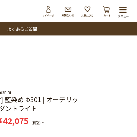
toggl
navig
よくあるご質問
03E-BL
] 藍染め Φ301 | オーデリッ
ダントライト
¥
42,075
税込
〜