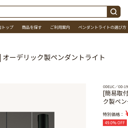
検索
店トップ
商品を探す
ご利用案内
ペンダントライトの選び方
01 | オーデリック製ペンダントライト
ODELIC
OD-19
[簡易取付
ク製ペン
特別価格
49.0% OFF