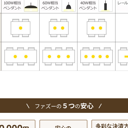
５つ
安心
ファズーの
の