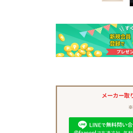
メーカー取
※