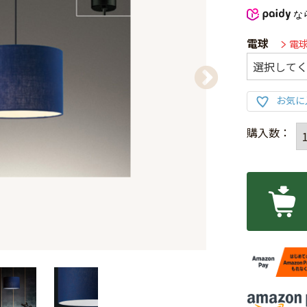
な
電球
電