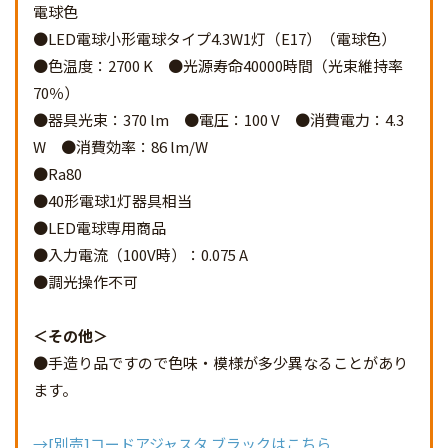
電球色
●LED電球小形電球タイプ4.3W1灯（E17）（電球色）
●色温度：2700 K ●光源寿命40000時間（光束維持率
70％）
●器具光束：370 lm ●電圧：100 V ●消費電力：4.3
W ●消費効率：86 lm/W
●Ra80
●40形電球1灯器具相当
●LED電球専用商品
●入力電流（100V時）：0.075 A
●調光操作不可
その他
●手造り品ですので色味・模様が多少異なることがあり
ます。
→[別売]コードアジャスタ ブラックはこちら