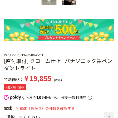
Panasonic
PN-0580W-CH
[直付取付] クローム仕上 | パナソニック製ペン
ダントライト
¥
19,855
特別価格
税込
48.4% OFF
なら
月々1,654円
から。分割手数料無料
電球
電球（あかり）の種類を確認する