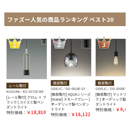
ファズー人気の商品ランキング ベスト20
簡易取付
簡易取付
レール取付
ODELIC
OD-0010E-GY
ODELIC
OD-0300E-B
KOIZUMI
KO-0173D-BK
[簡易取付] AQUAシリーズ
[簡易取付] マットブ
[レール取付] クロム × ブ
[Water] スモークグレー |
ク | オーデリック製ペ
ラック | コイズミ製ペン
オーデリック製ペンダン
ダントライト
ダントライト
9,40
トライト
特別価格：
18,810
特別価格：
16,122
特別価格：