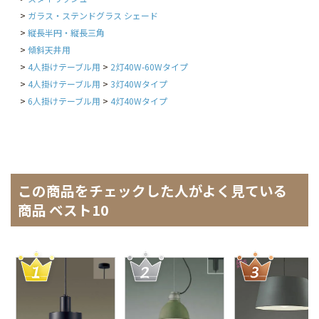
ガラス・ステンドグラス シェード
縦長半円・縦長三角
傾斜天井用
4人掛けテーブル用
2灯40W-60Wタイプ
4人掛けテーブル用
3灯40Wタイプ
6人掛けテーブル用
4灯40Wタイプ
この商品をチェックした人がよく見ている
商品 ベスト10