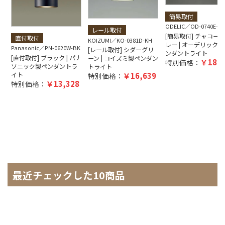
簡易取付
ODELIC
OD-0740E-GY
レール取付
[簡易取付] チャコー
直付取付
KOIZUMI
KO-0381D-KH
レー | オーデリック製
Panasonic
PN-0620W-BK
[レール取付] シダーグリ
ンダントライト
[直付取付] ブラック | パナ
ーン | コイズミ製ペンダン
18,7
特別価格：
ソニック製ペンダントラ
トライト
イト
16,639
特別価格：
13,328
特別価格：
最近チェックした10商品