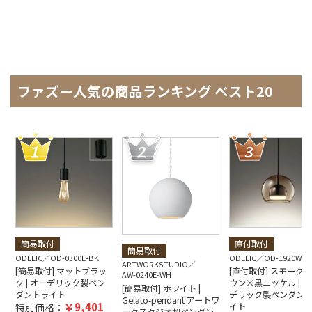
ファズー人気の商品ランキング ベスト20
簡易取付
直付取付
簡易取付
ODELIC
OD-0300E-BK
ODELIC
OD-1920W-B
ARTWORKSTUDIO
[簡易取付] マットブラッ
[直付取付] スモーク
AW-0240E-WH
ク | オーデリック製ペン
ウン×黒ニッケル | オ
[簡易取付] ホワイト |
ダントライト
デリック製ペンダン
Gelato-pendant アートワ
9,401
特別価格：
イト
ークスタジオ製ペンダン