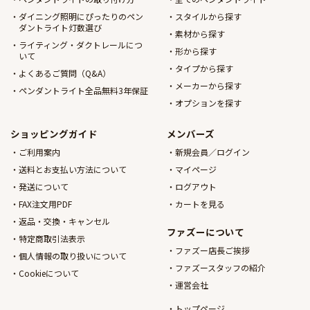
ダイニング照明にぴったりのペン
スタイルから探す
ダントライト灯数選び
素材から探す
ライティング・ダクトレールにつ
形から探す
いて
タイプから探す
よくあるご質問（Q&A）
メーカーから探す
ペンダントライト全品無料3年保証
オプションを探す
ショッピングガイド
メンバーズ
ご利用案内
新規会員／ログイン
送料とお支払い方法について
マイページ
発送について
ログアウト
FAX注文用PDF
カートを見る
返品・交換・キャンセル
ファズーについて
特定商取引法表示
ファズー店長ご挨拶
個人情報の取り扱いについて
ファズースタッフの紹介
Cookieについて
運営会社
トップページ