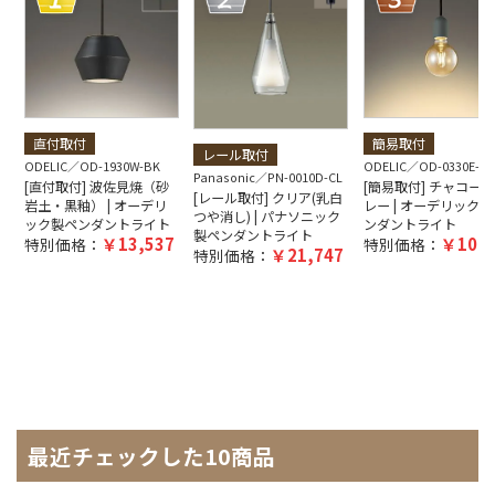
直付取付
簡易取付
レール取付
ODELIC
OD-1930W-BK
ODELIC
OD-0330E-GY
Panasonic
PN-0010D-CL
[直付取付] 波佐見焼（砂
[簡易取付] チャコー
[レール取付] クリア(乳白
岩土・黒釉） | オーデリ
レー | オーデリック製
つや消し) | パナソニック
ック製ペンダントライト
ンダントライト
製ペンダントライト
13,537
10,9
特別価格：
特別価格：
21,747
特別価格：
最近チェックした10商品