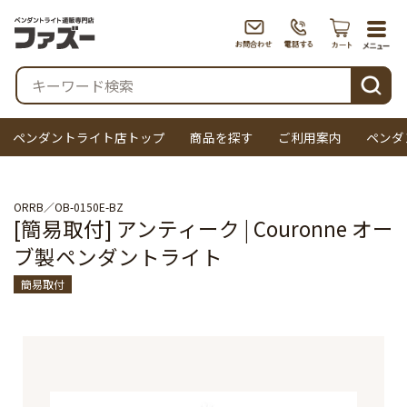
togg
navi
検索
ペンダントライト店トップ
商品を探す
ご利用案内
ペンダ
ORRB
OB-0150E-BZ
[簡易取付] アンティーク | Couronne オー
ブ製ペンダントライト
簡易取付