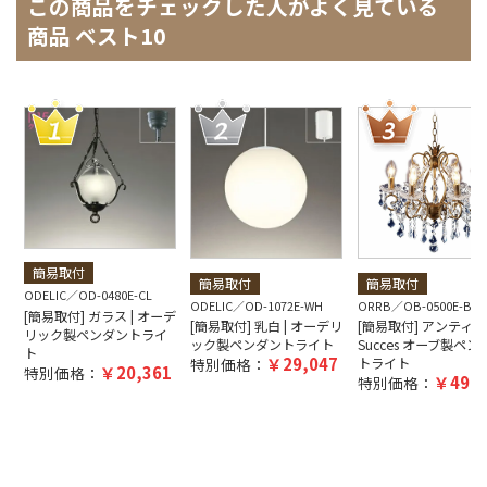
この商品をチェックした人がよく見ている
商品 ベスト10
簡易取付
簡易取付
簡易取付
ODELIC
OD-0480E-CL
ODELIC
OD-1072E-WH
ORRB
OB-0500E-BZ
[簡易取付] ガラス | オーデ
[簡易取付] 乳白 | オーデリ
[簡易取付] アンティーク
リック製ペンダントライ
ック製ペンダントライト
Succes オーブ製ペン
ト
29,047
特別価格：
トライト
20,361
特別価格：
49,5
特別価格：