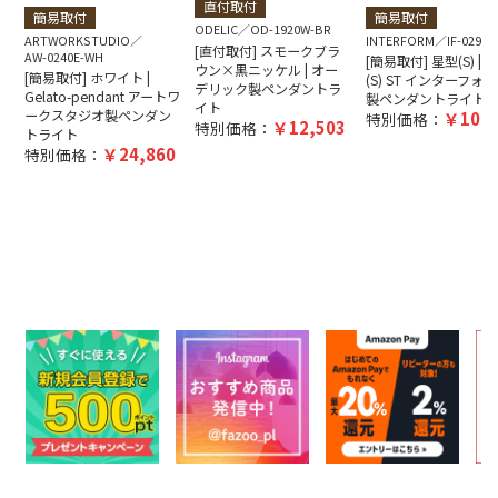
直付取付
簡易取付
簡易取付
ODELIC
OD-1920W-BR
ARTWORKSTUDIO
INTERFORM
IF-0290E
[直付取付] スモークブラ
AW-0240E-WH
[簡易取付] 星型(S) | Bl
ウン×黒ニッケル | オー
[簡易取付] ホワイト |
(S) ST インターフォ
デリック製ペンダントラ
Gelato-pendant アートワ
製ペンダントライト
イト
ークスタジオ製ペンダン
10,4
特別価格：
12,503
特別価格：
トライト
24,860
特別価格：