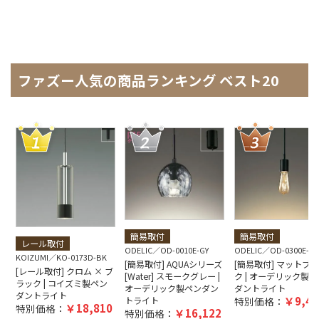
ファズー人気の商品ランキング ベスト20
簡易取付
簡易取付
レール取付
ODELIC
OD-0010E-GY
ODELIC
OD-0300E-B
KOIZUMI
KO-0173D-BK
[簡易取付] AQUAシリーズ
[簡易取付] マットブ
[レール取付] クロム × ブ
[Water] スモークグレー |
ク | オーデリック製ペ
ラック | コイズミ製ペン
オーデリック製ペンダン
ダントライト
ダントライト
9,40
トライト
特別価格：
18,810
特別価格：
16,122
特別価格：