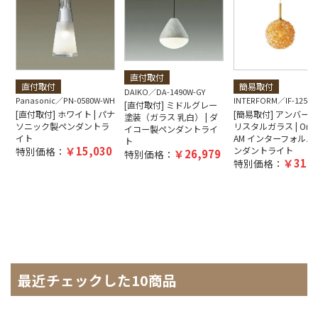
直付取付
直付取付
簡易取付
DAIKO
DA-1490W-GY
Panasonic
PN-0580W-WH
INTERFORM
IF-1250E
[直付取付] ミドルグレー
[直付取付] ホワイト | パナ
[簡易取付] アンバー
塗装（ガラス 乳白） | ダ
ソニック製ペンダントラ
リスタルガラス | Orten
イコー製ペンダントライ
イト
AM インターフォルム
ト
15,030
特別価格：
ンダントライト
26,979
特別価格：
31,6
特別価格：
最近チェックした10商品