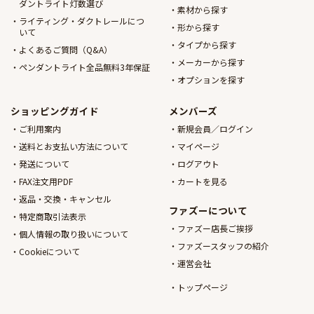
ダントライト灯数選び
素材から探す
ライティング・ダクトレールにつ
形から探す
いて
タイプから探す
よくあるご質問（Q&A）
メーカーから探す
ペンダントライト全品無料3年保証
オプションを探す
ショッピングガイド
メンバーズ
ご利用案内
新規会員／ログイン
送料とお支払い方法について
マイページ
発送について
ログアウト
FAX注文用PDF
カートを見る
返品・交換・キャンセル
ファズーについて
特定商取引法表示
ファズー店長ご挨拶
個人情報の取り扱いについて
ファズースタッフの紹介
Cookieについて
運営会社
トップページ