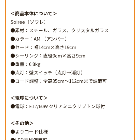
商品本体について
Soiree（ソワレ）
●素材：スチール、ガラス、クリスタルガラス
●カラー：AM （アンバー）
●セード：幅14cm×高さ19cm
●シーリング：直径9cm×高さ9cm
●重量：0.8kg
●点灯：壁スイッチ（点灯→消灯）
●コード調整：全高35cm～112cmまで調節可
電球について
●電球：E17/60W クリアミニクリプトン球付
その他
●よりコード仕様
●LED電球使用可