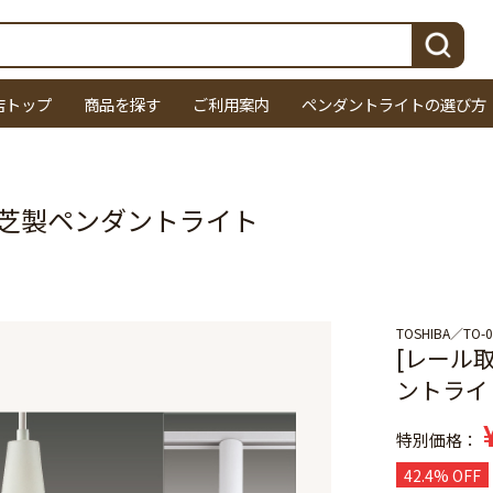
検索
店トップ
商品を探す
ご利用案内
ペンダントライトの選び方
 東芝製ペンダントライト
TOSHIBA
TO-
[レール取
ントライ
特別価格
42.4% OFF