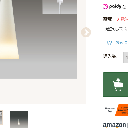
な
電球
電