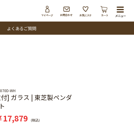
toggl
navig
よくあるご質問
0070D-WH
付] ガラス | 東芝製ペンダ
ト
¥
17,879
税込