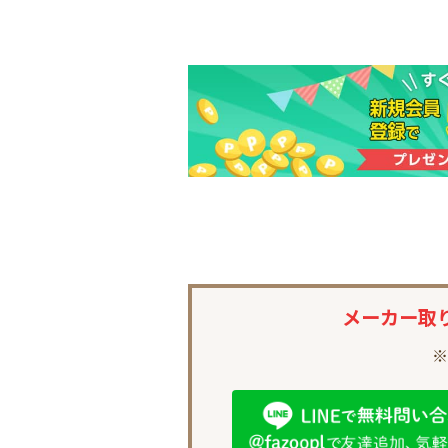
メーカー取
※