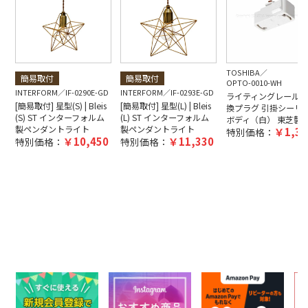
TOSHIBA
簡易取付
簡易取付
OPTO-0010-WH
INTERFORM
IF-0290E-GD
INTERFORM
IF-0293E-GD
ライティングレール用
[簡易取付] 星型(S) | Bleis
[簡易取付] 星型(L) | Bleis
換プラグ 引掛シーリ
(S) ST インターフォルム
(L) ST インターフォルム
ボディ（白） 東芝製
製ペンダントライト
製ペンダントライト
1,38
特別価格：
10,450
11,330
特別価格：
特別価格：