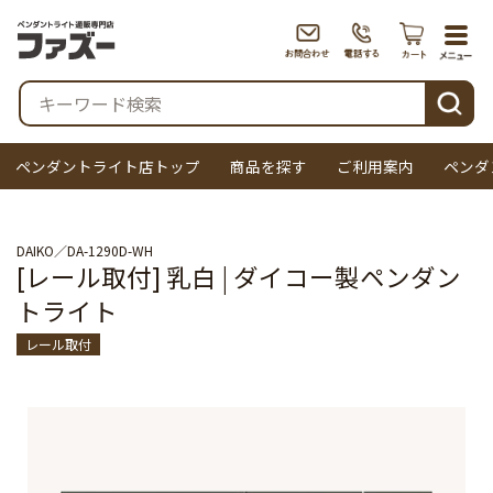
togg
navi
検索
ペンダントライト店トップ
商品を探す
ご利用案内
ペンダ
DAIKO
DA-1290D-WH
[レール取付] 乳白 | ダイコー製ペンダン
トライト
レール取付