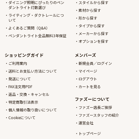
ダイニング照明にぴったりのペン
スタイルから探す
ダントライト灯数選び
素材から探す
ライティング・ダクトレールにつ
形から探す
いて
タイプから探す
よくあるご質問（Q&A）
メーカーから探す
ペンダントライト全品無料3年保証
オプションを探す
ショッピングガイド
メンバーズ
ご利用案内
新規会員／ログイン
送料とお支払い方法について
マイページ
発送について
ログアウト
FAX注文用PDF
カートを見る
返品・交換・キャンセル
ファズーについて
特定商取引法表示
ファズー店長ご挨拶
個人情報の取り扱いについて
ファズースタッフの紹介
Cookieについて
運営会社
トップページ