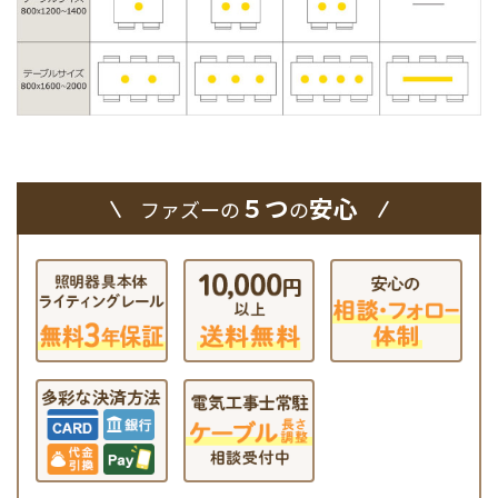
５つ
安心
ファズーの
の