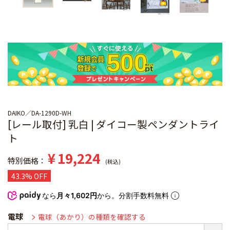
DAIKO
DA-1290D-WH
[レール取付] 乳白 | ダイコー製ペンダントライ
ト
¥
19,224
特別価格
税込
43.3% OFF
なら
月々1,602円
から。分割手数料無料
電球
電球（あかり）の種類を確認する