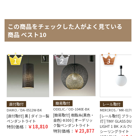
この商品をチェックした人がよく見ている
商品 ベスト10
簡易取付
直付取付
レール取付
ODELIC
OD-1040E-BK
DAIKO
DA-0512W-BK
MERCROS
MR-0170D
[簡易取付] 樹脂糸(黒色・
[直付取付] 黒 | ダイコー製
[レール取付] ブラック
金色) Φ300 | オーデリッ
ペンダントライト
灯 | TINY GLASS DUCT
ク製ペンダントライト
18,810
特別価格：
LIGHT 1 BK メルク
23,877
特別価格：
シーリングライト