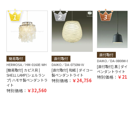
直付取付
簡易取付
直付取付
DAIKO
DA-0800W-BK
HERMOSA
HM-0160E-WH
DAIKO
DA-0750W-IV
[直付取付] 黒 | ダイ
[簡易取付] カピス貝 |
[直付取付] 和紙 | ダイコー
ペンダントライト
SHELL LAMP(シェルラン
製ペンダントライト
21,1
特別価格：
24,756
プ) ハモサ製ペンダントラ
特別価格：
イト
32,560
特別価格：