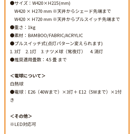
●サイズ：W420×H215(mm)
W420 × H270 mm ※天井からシェード先端まで
W420 × H720 mm ※天井からプルスイッチ先端まで
●重さ：1kg
●素材：BAMBOO/FABRIC/ACRYLIC
●プルスイッチ式(点灯パターン変えられます)
1. 3灯 2. 1灯 3. ナツメ球（常夜灯） 4. 消灯
●推奨適用畳数：4.5 畳 まで
電球について
白熱球
●電球：E26（40Wまで）×3灯＋ E12（5Wまで）×1付
き
その他
※LED対応可