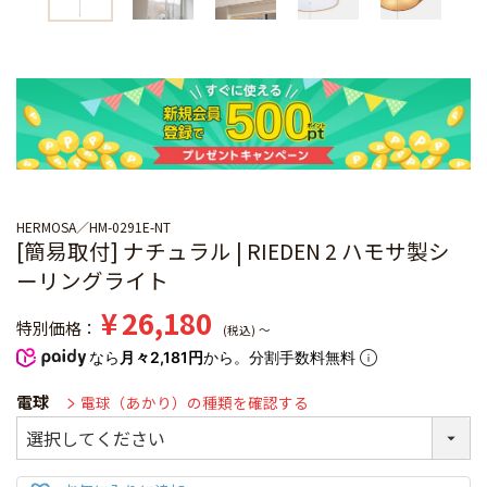
HERMOSA
HM-0291E-NT
[簡易取付] ナチュラル | RIEDEN 2 ハモサ製シ
ーリングライト
¥
26,180
特別価格
税込
〜
なら
月々2,181円
から。分割手数料無料
電球
電球（あかり）の種類を確認する