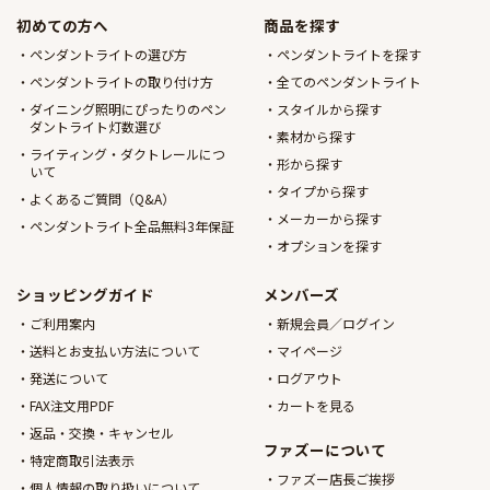
初めての方へ
商品を探す
ペンダントライトの選び方
ペンダントライトを探す
ペンダントライトの取り付け方
全てのペンダントライト
ダイニング照明にぴったりのペン
スタイルから探す
ダントライト灯数選び
素材から探す
ライティング・ダクトレールにつ
形から探す
いて
タイプから探す
よくあるご質問（Q&A）
メーカーから探す
ペンダントライト全品無料3年保証
オプションを探す
ショッピングガイド
メンバーズ
ご利用案内
新規会員／ログイン
送料とお支払い方法について
マイページ
発送について
ログアウト
FAX注文用PDF
カートを見る
返品・交換・キャンセル
ファズーについて
特定商取引法表示
ファズー店長ご挨拶
個人情報の取り扱いについて