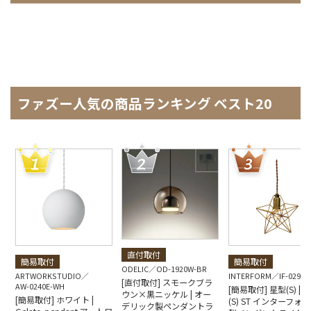
ファズー人気の商品ランキング ベスト20
直付取付
簡易取付
簡易取付
ODELIC
OD-1920W-BR
ARTWORKSTUDIO
INTERFORM
IF-0290E
[直付取付] スモークブラ
AW-0240E-WH
[簡易取付] 星型(S) | Bl
ウン×黒ニッケル | オー
[簡易取付] ホワイト |
(S) ST インターフォ
デリック製ペンダントラ