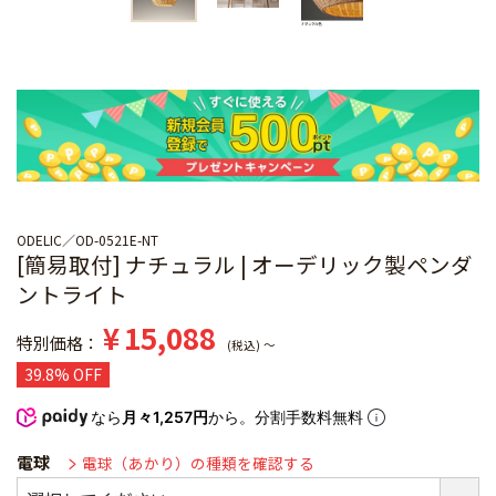
ODELIC
OD-0521E-NT
[簡易取付] ナチュラル | オーデリック製ペンダ
ントライト
¥
15,088
特別価格
税込
〜
39.8% OFF
なら
月々1,257円
から。分割手数料無料
電球
電球（あかり）の種類を確認する