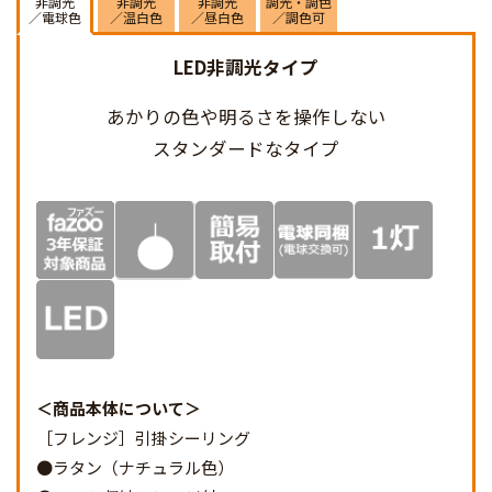
非調光
非調光
非調光
調光・調色
／電球色
／温白色
／昼白色
／調色可
LED非調光タイプ
あかりの色や明るさを
操作しない
スタンダードなタイプ
商品本体について
［フレンジ］引掛シーリング
●ラタン（ナチュラル色）