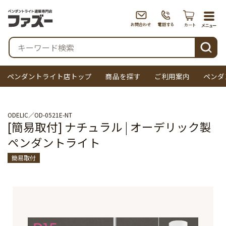
togg
navi
検索
ペンダントライト店トップ
商品を探す
ご利用案内
ペンダ
ODELIC
OD-0521E-NT
[簡易取付] ナチュラル | オーデリック製
ペンダントライト
簡易取付