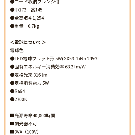
●コード収納フレンジ付
●巾172 高145
●全高454-1,254
●重量 0.7kg
電球について
電球色
●LED電球フラット形 5W(GX53-1)No.295GL
●固有エネルギー消費効率 63.2 lm/W
●定格光束 316 lm
●定格消費電力 5W
●Ra94
●2700K
■光源寿命40,000時間
■調光器不可
■9VA（100V）