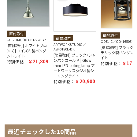
直付取付
簡易取付
簡易取付
KOIZUMI
KO-0372W-BZ
ODELIC
OD-1650E-B
ARTWORKSTUDIO
[直付取付] ホワイトブロ
[簡易取付] ブラック |
AW-0180E-BK
ンズ | コイズミ製ペンダ
デリック製ペンダン
[簡易取付] ブラック+シャ
ントライト
イト
ンパンゴールド | Glow
21,809
特別価格：
17,6
特別価格：
mini LED-ceiling lamp ア
ートワークスタジオ製シ
ーリングライト
20,900
特別価格：
最近チェックした10商品