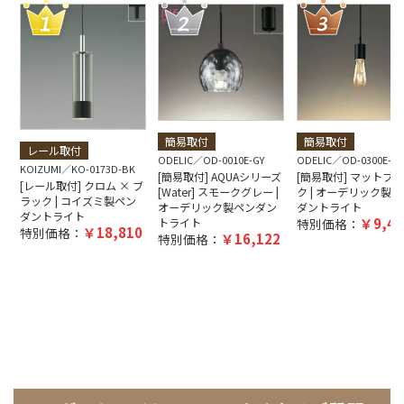
簡易取付
簡易取付
レール取付
ODELIC
OD-0010E-GY
ODELIC
OD-0300E-B
KOIZUMI
KO-0173D-BK
[簡易取付] AQUAシリーズ
[簡易取付] マットブ
[レール取付] クロム × ブ
[Water] スモークグレー |
ク | オーデリック製ペ
ラック | コイズミ製ペン
オーデリック製ペンダン
ダントライト
ダントライト
9,40
トライト
特別価格：
18,810
特別価格：
16,122
特別価格：