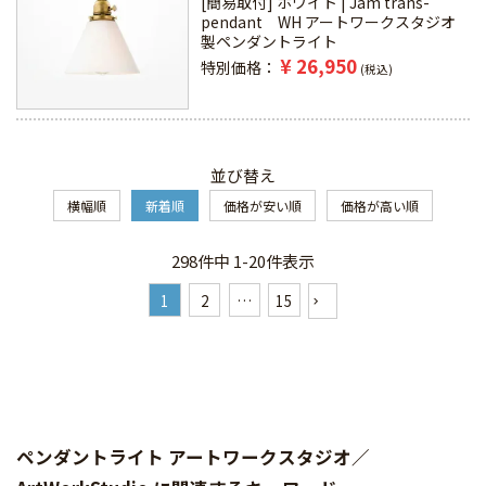
[簡易取付] ホワイト | Jam trans-
pendant WH アートワークスタジオ
製ペンダントライト
¥
26,950
特別価格
税込
並び替え
横幅順
新着順
価格が安い順
価格が高い順
298
件中
1
-
20
件表示
1
2
…
15
ペンダントライト アートワークスタジオ／