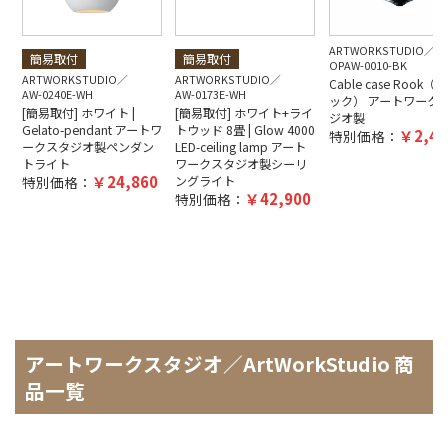
ARTWORKSTUDIO
簡易取付
簡易取付
OPAW-0010-BK
ARTWORKSTUDIO
ARTWORKSTUDIO
Cable case Rook（
AW-0240E-WH
AW-0173E-WH
ック） アートワーク
[簡易取付] ホワイト |
[簡易取付] ホワイト+ライ
ジオ製
Gelato-pendant アートワ
トウッド 8畳 | Glow 4000
2,42
特別価格：
ークスタジオ製ペンダン
LED-ceiling lamp アート
トライト
ワークスタジオ製シーリ
24,860
特別価格：
ングライト
42,900
特別価格：
アートワークスタジオ／ArtWorkStudio 商
品一覧