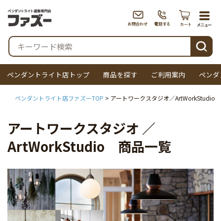
togg
navi
検索
ペンダントライト店トップ
商品を探す
ご利用案内
ペンダ
ペンダントライト店ファズーTOP
アートワークスタジオ／ArtWorkStudio
アートワークスタジオ ／
ArtWorkStudio 商品一覧