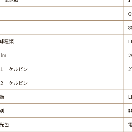
G
8
球種類
L
lm
2
１ ケルビン
2
２ ケルビン
類
L
別
光色