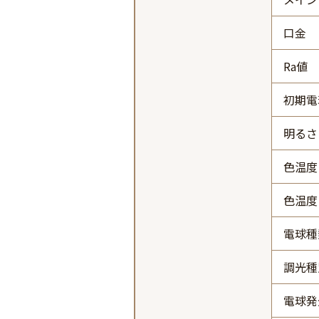
口金
Ra値
初期電
明るさ 
色温度
色温度
電球種
調光種
電球発