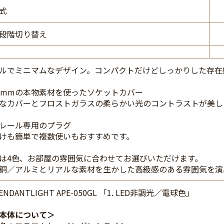
式
段階切り替え
ルでミニマムなデザイン。コンパクトだけどしっかりした存在
5mmの本物素材を使ったソケットカバー
なカバーとフロストガラスの柔らかい光のコントラストが美し
レール専用のプラグ
けも簡単で複数使いもおすすめです。
は4色、お部屋の雰囲気に合わせてお選びいただけます。
銅／アルミとリアルな素材を生かした高級感のある雰囲気を演
PENDANTLIGHT APE-050GL 「1. LED非調光／電球色」
本体について