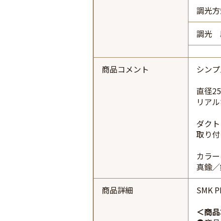
調光方
調光 
商品コメント
シンプ
直径2
リアル
ダクト
取り付
カラー
真鍮／
商品詳細
SMK 
商品