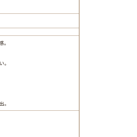
感。
い。
出。