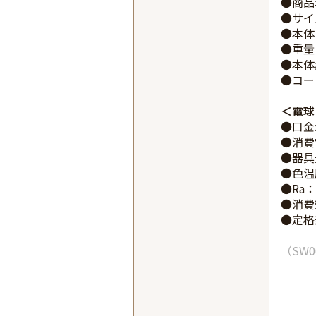
●商品
●サイ
●本体
●重量：
●本体素
●コー
電球
●口金:
●消費
●器具
●色温度
●Ra：
●消費効
●定格寿
SW0