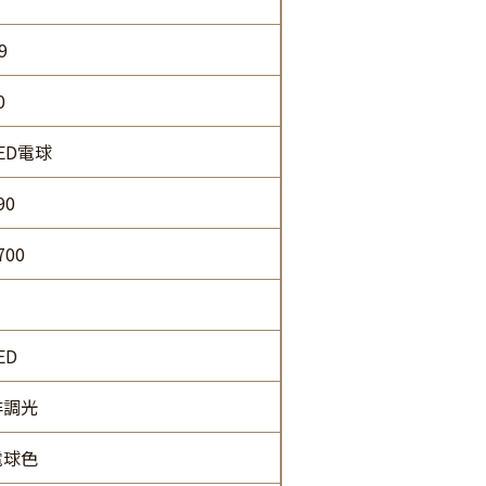
9
0
ED電球
90
700
ED
非調光
電球色