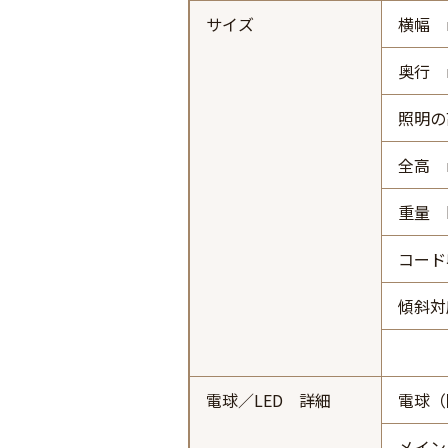
サイズ
横幅 
奥行 
照明の
全高 
重量 
コード
傾斜対
電球／LED 詳細
電球（
メイン