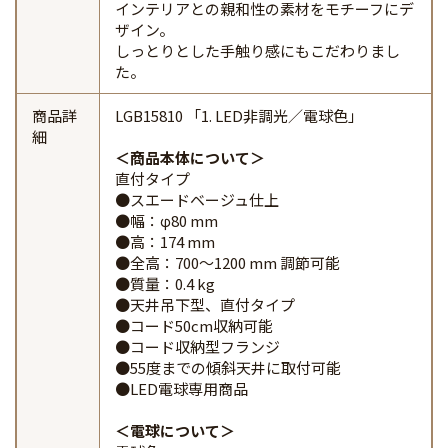
インテリアとの親和性の素材をモチーフにデ
ザイン。
しっとりとした手触り感にもこだわりまし
た。
商品詳
LGB15810 「1. LED非調光／電球色」
細
商品本体について
直付タイプ
●スエードベージュ仕上
●幅：φ80 mm
●高：174 mm
●全高：700～1200 mm 調節可能
●質量：0.4 kg
●天井吊下型、直付タイプ
●コード50cm収納可能
●コード収納型フランジ
●55度までの傾斜天井に取付可能
●LED電球専用商品
電球について