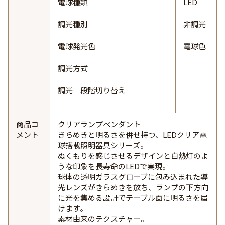
電球種類
LED
調光種別
非調光
電球発光色
電球色
調光方式
調光 段階切り替え
商品コ
クリアランプペンダント
メント
きらめきと明るさを併せ持つ、LEDクリア電
球搭載照明器具シリーズ。
ぬくもりを感じさせるデザインと白熱灯のよ
うな印象を長寿命のLEDで実現。
球体の透明ガラスグローブに包み込まれた導
光レンズがきらめきを放ち、ランプの下方向
に光を集める設計でテーブル面に明るさを届
けます。
素材由来のテクスチャー。