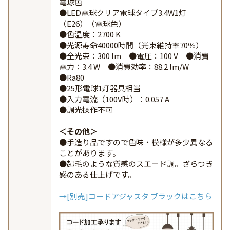
電球色
●LED電球クリア電球タイプ3.4W1灯
（E26）（電球色）
●色温度：2700 K
●光源寿命40000時間（光束維持率70％）
●全光束：300 lm ●電圧：100 V ●消費
電力：3.4 W ●消費効率：88.2 lm/W
●Ra80
●25形電球1灯器具相当
●入力電流（100V時）：0.057 A
●調光操作不可
その他
●手造り品ですので色味・模様が多少異なる
ことがあります。
●起毛のような質感のスエード調。ざらつき
感のある仕上げです。
→[別売]コードアジャスタ ブラックはこちら