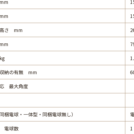
mm
1
mm
1
高さ mm
2
mm
7
kg
1
収納の有無 mm
6
応 最大角度
同梱電球・一体型・同梱電球無し）
 電球数
1