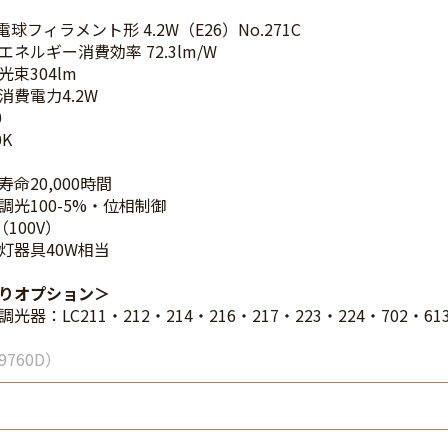
電球フィラメント形 4.2W（E26）No.271C
エネルギー消費効率 72.3lm/W
光束304lm
消費電力4.2W
0
0K
命20,000時間
調光100-5%・位相制御
（100V）
灯器具40W相当
りオプション
光器：LC211・212・214・216・217・223・224・702・61
9760D