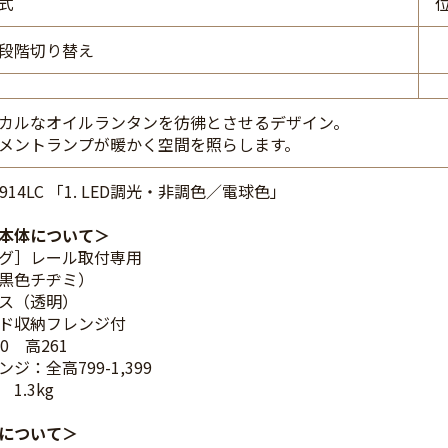
式
段階切り替え
カルなオイルランタンを彷彿とさせるデザイン。
メントランプが暖かく空間を照らします。
2914LC 「1. LED調光・非調色／電球色」
本体について
グ］レール取付専用
黒色チヂミ）
ス（透明）
ド収納フレンジ付
0 高261
ジ：全高799-1,399
1.3kg
について