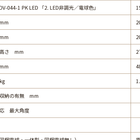
 OV-044-1 PK LED 「2. LED非調光／電球色」
1
mm
2
mm
2
高さ mm
2
mm
4
kg
1
収納の有無 mm
応 最大角度
同梱電球・一体型・同梱電球無し）