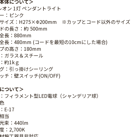
本体について
 レオン 1灯 ペンダントライト
ー：ピンク
サイズ：H275×Φ200mm ※カップとコード以外のサイズ
ドの長さ：約 500mm
全長：880mm
全長：480mm (コードを最短の10cmにした場合)
プの高さ：180mm
：ガラス＆スチール
：約1kｇ
グ：引っ掛けシーリング
ッチ：壁スイッチ(ON/OFF)
について
：フィラメント型LED電球（シャンデリア球）
色
E-17
W相当
光束：440lm
：2,700K
材施工器具非対応