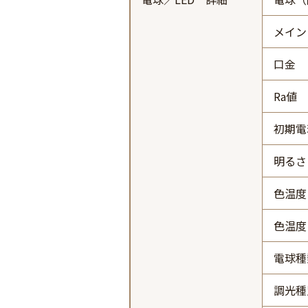
メイン
口金
Ra値
初期電
明るさ 
色温度
色温度
電球種
調光種