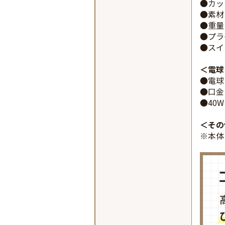
●カッ
●素材
●重量
●プラ
●スイ
電球
●電球
●口金：
●40W
その
※本体