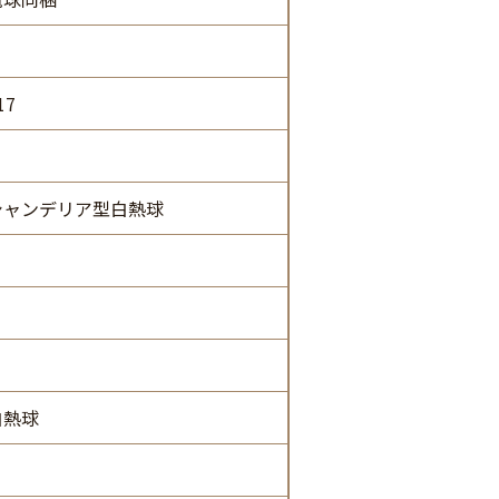
17
シャンデリア型白熱球
白熱球