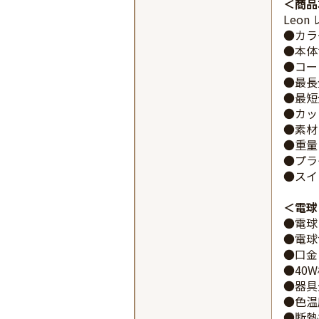
商品
Leon
●カラ
●本体
●コー
●最長
●最短
●カッ
●素材
●重量
●プラ
●スイ
電球
●電球
●電球
●口金：
●40
●器具
●色温度
●断熱