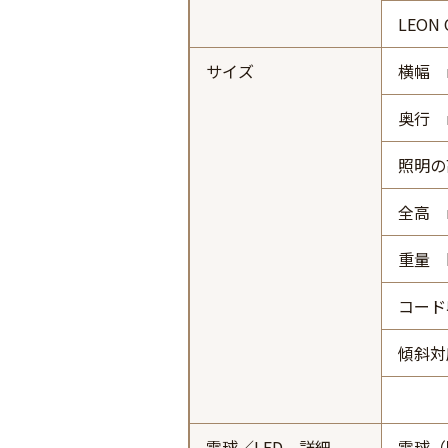
LEON
サイズ
横幅 
奥行 
照明の
全高 
重量 
コード
傾斜対
電球／LED 詳細
電球（