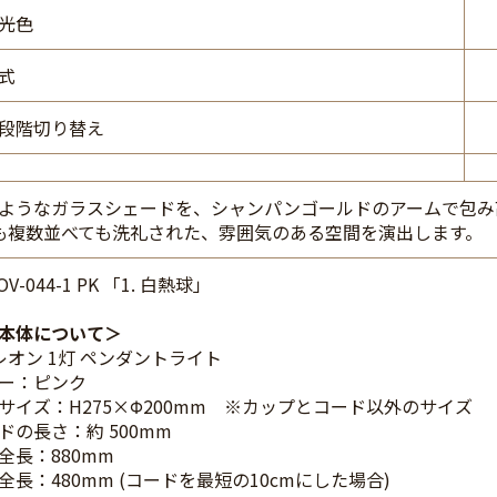
光色
式
段階切り替え
ようなガラスシェードを、シャンパンゴールドのアームで包み
も複数並べても洗礼された、雰囲気のある空間を演出します。
OV-044-1 PK 「1. 白熱球」
本体について
 レオン 1灯 ペンダントライト
ー：ピンク
サイズ：H275×Φ200mm ※カップとコード以外のサイズ
ドの長さ：約 500mm
全長：880mm
全長：480mm (コードを最短の10cmにした場合)