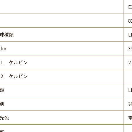
E
8
球種類
lm
3
１ ケルビン
2
２ ケルビン
類
L
別
光色
式