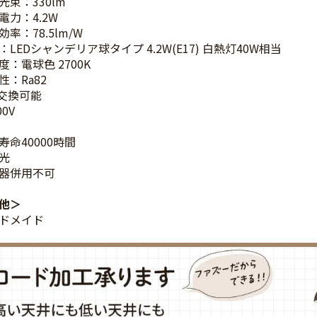
光束：330lm
電力：4.2W
率：78.5lm/W
LEDシャンデリア球タイプ 4.2W(E17) 白熱灯40W相当
度：電球色 2700K
性：Ra82
D交換可能
00V
寿命40000時間
光
器併用不可
他
ドメイド