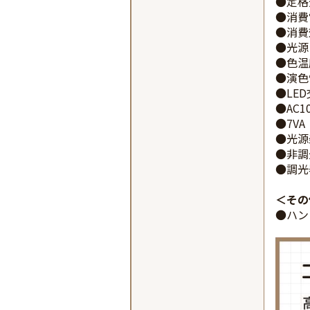
●定格
●消費
●消費効
●光源：
●色温
●演色
●LE
●AC1
●7VA
●光源
●非調
●調光
その
●ハン