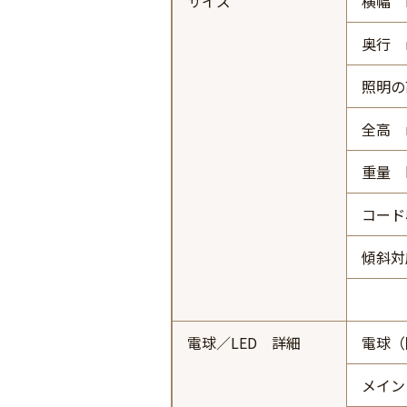
サイズ
横幅 
奥行 
照明の
全高 
重量 
コード
傾斜対
電球／LED 詳細
電球（
メイン