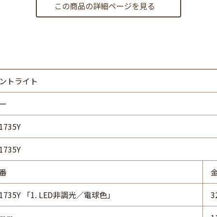
この商品の詳細ページを見る
ントライト
ー
1735Y
1735Y
番
41735Y 「1. LED非調光／電球色」
3