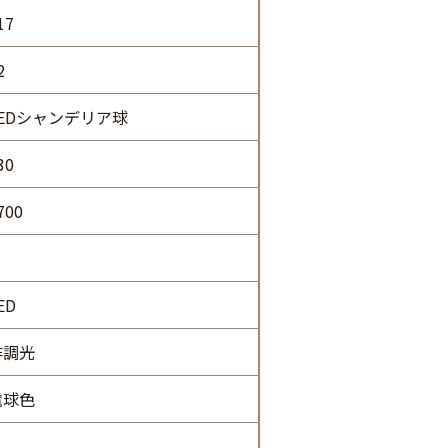
17
2
LEDシャンデリア球
30
700
ED
非調光
電球色