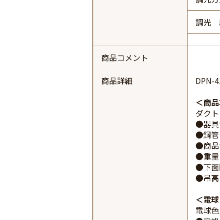
調光 
商品コメント
商品詳細
DPN-
商品
ダクト
●器具
●鋼管
●商品サ
●重量：
●下面
●吊高
電球
電球色