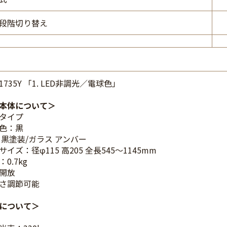
段階切り替え
41735Y 「1. LED非調光／電球色」
本体について
タイプ
色：黒
 黒塗装/ガラス アンバー
イズ：径φ115 高205 全長545～1145mm
0.7kg
開放
さ調節可能
について