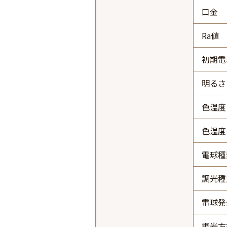
口金
Ra値
初期電
明るさ 
色温度
色温度
電球種
調光種
電球発
調光方