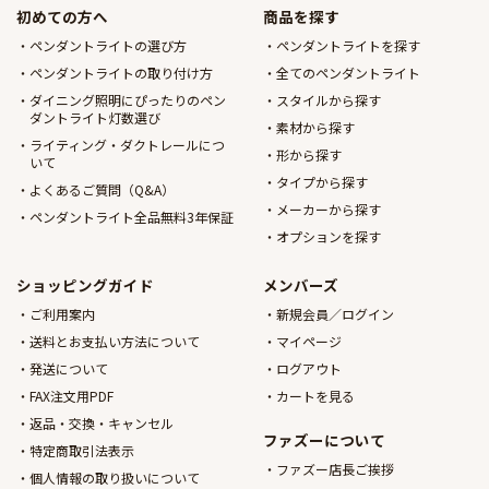
初めての方へ
商品を探す
ペンダントライトの選び方
ペンダントライトを探す
ペンダントライトの取り付け方
全てのペンダントライト
ダイニング照明にぴったりのペン
スタイルから探す
ダントライト灯数選び
素材から探す
ライティング・ダクトレールにつ
形から探す
いて
タイプから探す
よくあるご質問（Q&A）
メーカーから探す
ペンダントライト全品無料3年保証
オプションを探す
ショッピングガイド
メンバーズ
ご利用案内
新規会員／ログイン
送料とお支払い方法について
マイページ
発送について
ログアウト
FAX注文用PDF
カートを見る
返品・交換・キャンセル
ファズーについて
特定商取引法表示
ファズー店長ご挨拶
個人情報の取り扱いについて