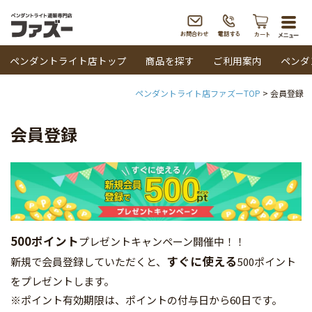
togg
navi
ペンダントライト店トップ
商品を探す
ご利用案内
ペンダ
ペンダントライト店ファズーTOP
会員登録
会員登録
500ポイント
プレゼントキャンペーン開催中！！
すぐに使える
新規で会員登録していただくと、
500ポイント
をプレゼントします。
※ポイント有効期限は、ポイントの付与日から60日です。