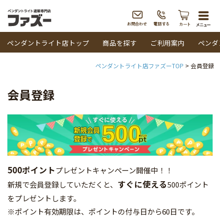
togg
navi
ペンダントライト店トップ
商品を探す
ご利用案内
ペンダ
ペンダントライト店ファズーTOP
会員登録
会員登録
500ポイント
プレゼントキャンペーン開催中！！
すぐに使える
新規で会員登録していただくと、
500ポイント
をプレゼントします。
※ポイント有効期限は、ポイントの付与日から60日です。