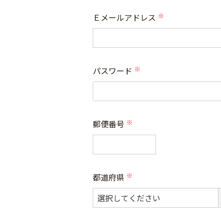
Ｅメールアドレス
(必
須)
パスワード
(必
須)
郵便番号
(必
須)
都道府県
(必
須)