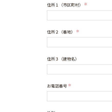
住所１（市区町村）
(必
須)
住所２（番地）
(必
須)
住所３（建物名）
お電話番号
(必
須)