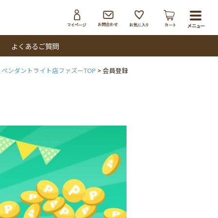
toggl
navig
よくあるご質問
ペンダントライト店ファズーTOP
会員登録