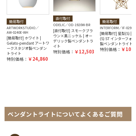
直付取付
簡易取付
簡易取付
ODELIC
OD-1920W-BR
ARTWORKSTUDIO
INTERFORM
IF-0290E
[直付取付] スモークブラ
AW-0240E-WH
[簡易取付] 星型(S) | Bl
ウン×黒ニッケル | オー
[簡易取付] ホワイト |
(S) ST インターフォ
デリック製ペンダントラ
Gelato-pendant アートワ
製ペンダントライト
イト
ークスタジオ製ペンダン
10,4
特別価格：
12,503
特別価格：
トライト
24,860
特別価格：
ペンダントライトについてよくあるご質問