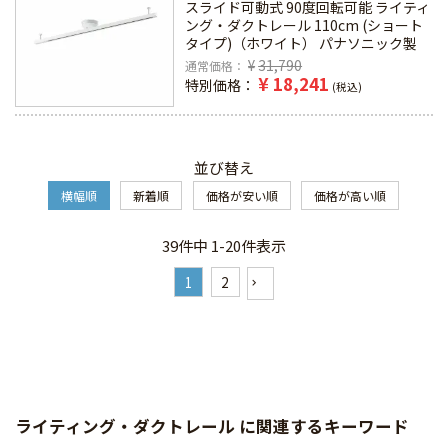
スライド可動式 90度回転可能 ライティ
ング・ダクトレール 110cm (ショート
タイプ)（ホワイト） パナソニック製
¥
31,790
通常価格
¥
18,241
特別価格
税込
並び替え
横幅順
新着順
価格が安い順
価格が高い順
39
件中
1
-
20
件表示
1
2
ライティング・ダクトレール に関連するキーワード