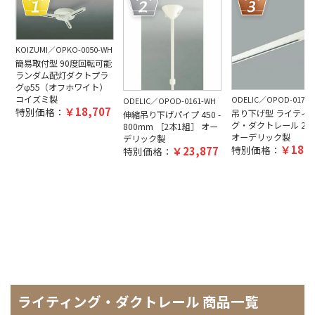
KOIZUMI
OPKO-0050-WH
簡易取付型 90度回転可能
ランダム配灯ダクトプラ
グφ55（オフホワイト）
コイズミ製
ODELIC
OPOD-0170-
ODELIC
OPOD-0161-WH
18,707
特別価格：
吊り下げ型 ライティ
伸縮吊り下げパイプ 450 -
グ・ダクトレール 200
800mm ［2本1組］ オー
オーデリック製
デリック製
18,7
特別価格：
23,877
特別価格：
ライティング・ダクトレール 商品一覧