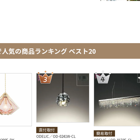
で人気の商品ランキング ベスト20
直付取付
簡易取付
ODELIC
OD-0241W-CL