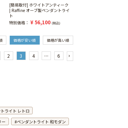
[簡易取付] ホワイトアンティーク
| Raffine オーブ製ペンダントライ
ト
¥
56,100
特別価格
税込
順
価格が安い順
価格が高い順
2
3
4
…
6
トライト レトロ
リー
ペンダントライト 和モダン