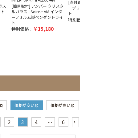
INTERFORM
IF-0230E-AM
ORRB
[直付取付] ロックアイス | オ
ラス
[簡易取付] アンバー クリスタ
[簡易取
ーデリック製ペンダントライ
ント
ルガラス | Soiree AM インタ
製ペン
ト
ーフォルム製ペンダントライ
特別価
18,707
特別価格：
ト
15,180
特別価格：
順
価格が安い順
価格が高い順
2
3
4
…
6