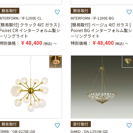
簡易取付
簡易取付
INTERFORM
IF-1200E-CL
INTERFORM
IF-1200E-BG
[簡易取付] クラック 4灯 ガラス |
[簡易取付] ベージュ 4灯 ガラス |
Poiret CR インターフォルム製シ
Poiret BG インターフォルム製シ
ーリングライト
ーリングライト
¥
48,400
¥
48,400
特別価格
特別価格
税込
〜
税込
〜
簡易取付
直付取付
ORRB
OB-0270E-GD
DAIKO
DA-1251W-GD