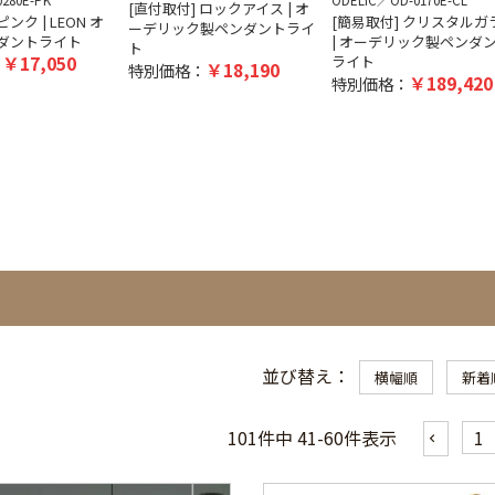
0280E-PK
ODELIC
OD-0170E-CL
[直付取付] ロックアイス | オ
ンク | LEON オ
[簡易取付] クリスタルガ
ーデリック製ペンダントライ
ダントライト
| オーデリック製ペンダ
ト
17,050
ライト
：
18,190
特別価格：
189,420
特別価格：
並び替え
横幅順
新着
101
件中
41
-
60
件表示
1