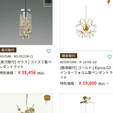
直付取付
簡易取付
KOIZUMI
KO-0521W-CL
[直付取付] ガラス | コイズミ製ペ
INTERFORM
IF-1070E-GD
ンダントライト
[簡易取付] ゴールド | Kipina GD
¥
38,456
インターフォルム製ペンダントラ
特別価格
税込
イト
¥
39,600
特別価格
税込
〜