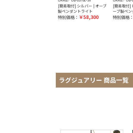
ORRB
OB-0370E-SV
ORRB
OB-
[簡易取付] シルバー | オーブ
[簡易取付] ピ
製ペンダントライト
ーブ製ペン
58,300
特別価格：
特別価格
ラグジュアリー 商品一覧