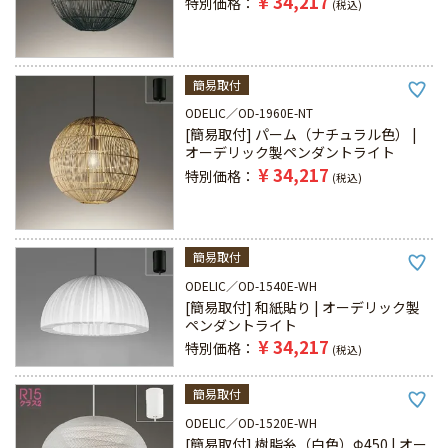
¥
34,217
特別価格
税込
簡易取付
ODELIC
OD-1960E-NT
[簡易取付] パーム（ナチュラル色） |
オーデリック製ペンダントライト
¥
34,217
特別価格
税込
簡易取付
ODELIC
OD-1540E-WH
[簡易取付] 和紙貼り | オーデリック製
ペンダントライト
¥
34,217
特別価格
税込
簡易取付
ODELIC
OD-1520E-WH
[簡易取付] 樹脂糸（白色）Φ450 | オー