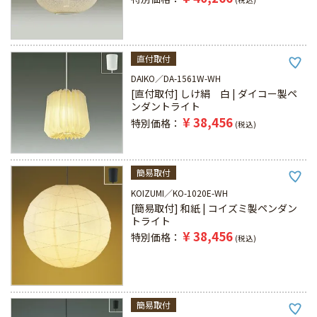
直付取付
DAIKO
DA-1561W-WH
[直付取付] しけ絹 白 | ダイコー製ペ
ンダントライト
¥
38,456
特別価格
税込
簡易取付
KOIZUMI
KO-1020E-WH
[簡易取付] 和紙 | コイズミ製ペンダン
トライト
¥
38,456
特別価格
税込
簡易取付