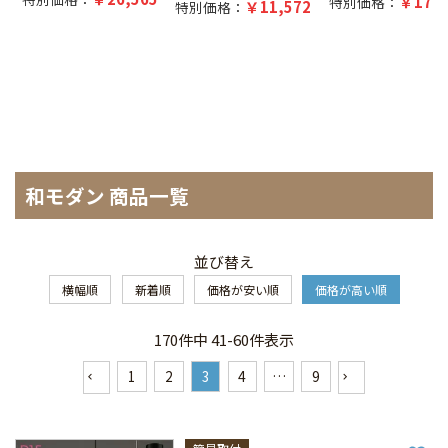
17,5
特別価格：
11,572
特別価格：
和モダン 商品一覧
並び替え
横幅順
新着順
価格が安い順
価格が高い順
170
件中
41
-
60
件表示
1
2
3
4
…
9