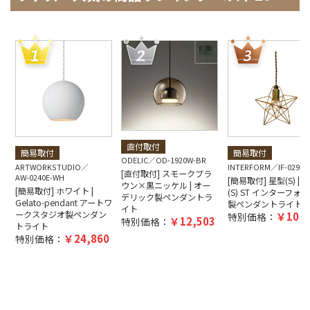
直付取付
簡易取付
簡易取付
ODELIC
OD-1920W-BR
ARTWORKSTUDIO
INTERFORM
IF-0290E
[直付取付] スモークブラ
AW-0240E-WH
[簡易取付] 星型(S) | Bl
ウン×黒ニッケル | オー
[簡易取付] ホワイト |
(S) ST インターフォ
デリック製ペンダントラ
Gelato-pendant アートワ
製ペンダントライト
イト
ークスタジオ製ペンダン
10,4
特別価格：
12,503
特別価格：
トライト
24,860
特別価格：