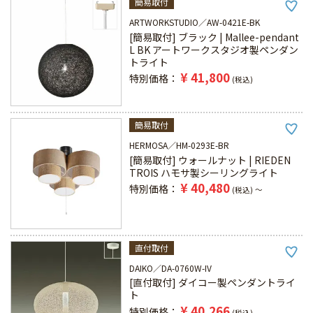
簡易取付
ARTWORKSTUDIO
AW-0421E-BK
[簡易取付] ブラック | Mallee-pendant
L BK アートワークスタジオ製ペンダン
トライト
¥
41,800
特別価格
税込
簡易取付
HERMOSA
HM-0293E-BR
[簡易取付] ウォールナット | RIEDEN
TROIS ハモサ製シーリングライト
¥
40,480
特別価格
税込
〜
直付取付
DAIKO
DA-0760W-IV
[直付取付] ダイコー製ペンダントライ
ト
¥
40,266
特別価格
税込