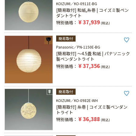
KOIZUMI
KO-0911E-BG
[簡易取付] 和紙,糸巻 | コイズミ製ペン
ダントライト
¥
37,939
特別価格
税込
簡易取付
Panasonic
PN-1150E-BG
[簡易取付] ～4.5畳 和紙 | パナソニック
製ペンダントライト
¥
37,356
特別価格
税込
簡易取付
KOIZUMI
KO-0982E-WH
[簡易取付] 糸巻 | コイズミ製ペンダン
トライト
¥
36,388
特別価格
税込