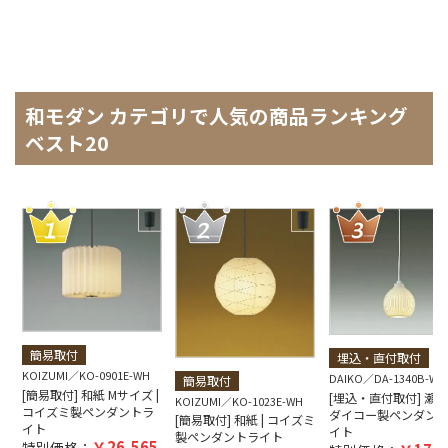
和モダン カテゴリで人気の商品ランキング
ベスト20
簡易取付
埋込・直付取付
KOIZUMI
KO-0901E-WH
DAIKO
DA-1340B-WH
簡易取付
[簡易取付] 和紙 Mサイズ |
[埋込・直付取付] 瀬戸焼
KOIZUMI
KO-1023E-WH
コイズミ製ペンダントラ
ダイコー製ペンダン
[簡易取付] 和紙 | コイズミ
イト
イト
製ペンダントライト
26,565
特別価格：